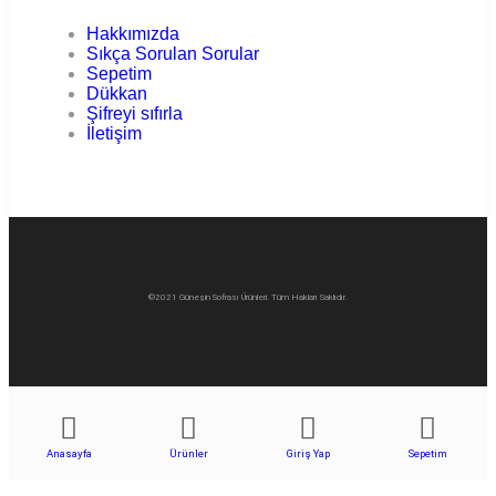
Hakkımızda
Sıkça Sorulan Sorular
Sepetim
Dükkan
Şifreyi sıfırla
İletişim
©2021 Güneşin Sofrası Ürünleri. Tüm Hakları Saklıdır.
Anasayfa
Ürünler
Giriş Yap
Sepetim