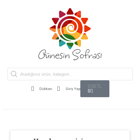
0,00
TL
Dükkan
Giriş Yap
0